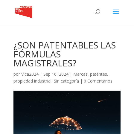
¿SON PATENTABLES LAS
FÓRMULAS
MAGISTRALES?
por
Vica2024
|
Sep 16, 2024
|
Marcas
,
patentes
,
propiedad industrial
,
Sin categoría
|
0 Comentarios