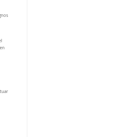
ignos
el
nen
tuar