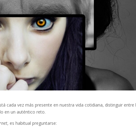
está cada vez más presente en nuestra vida cotidiana, distinguir entre 
do en un auténtico reto.
rnet
, es habitual preguntarse: