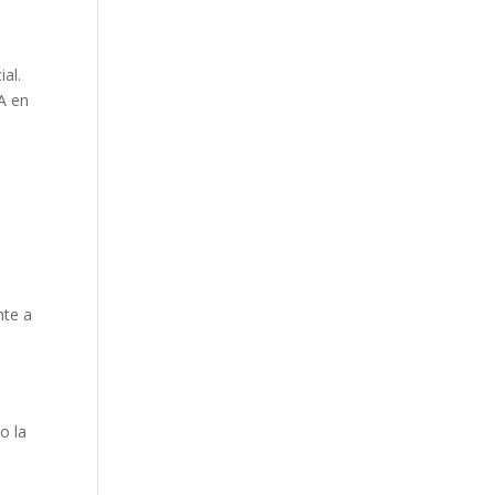
ial.
A en
nte a
o la