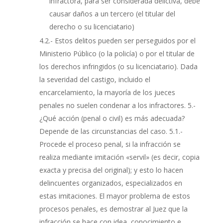
infractora, para ser considerada delictiva, debe
causar daños a un tercero (el titular del
derecho o su licenciatario)
4.2.- Estos delitos pueden ser perseguidos por el
Ministerio Público (o la policía) o por el titular de
los derechos infringidos (o su licenciatario). Dada
la severidad del castigo, incluido el
encarcelamiento, la mayoría de los jueces
penales no suelen condenar a los infractores. 5.-
¿Qué acción (penal o civil) es más adecuada?
Depende de las circunstancias del caso. 5.1.-
Procede el proceso penal, si la infracción se
realiza mediante imitación «servil» (es decir, copia
exacta y precisa del original); y esto lo hacen
delincuentes organizados, especializados en
estas imitaciones. El mayor problema de estos
procesos penales, es demostrar al Juez que la
infracción se hace con idea, conocimiento e